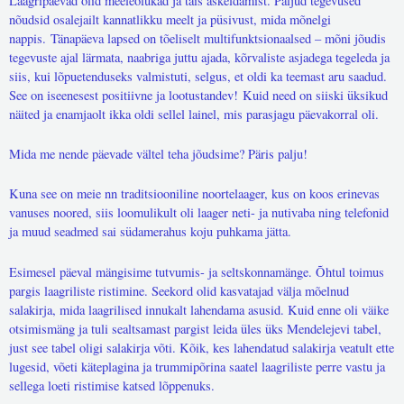
Laagripäevad olid meeleolukad ja täis askeldamist. Paljud tegevused
nõudsid osalejailt kannatlikku meelt ja püsivust, mida mõnelgi
nappis.
Tänapäeva lapsed on tõeliselt multifunktsionaalsed – mõni jõudis
tegevuste ajal lärmata, naabriga juttu ajada, kõrvaliste asjadega tegeleda ja
siis, kui lõpuetenduseks valmistuti, selgus, et oldi ka teemast aru saadud.
See on iseenesest positiivne ja lootustandev!
Kuid need on siiski üksikud
näited ja enamjaolt ikka oldi sellel lainel, mis parasjagu päevakorral oli.
Mida me nende päevade vältel teha jõudsime? Päris palju!
Kuna see on meie nn traditsiooniline noortelaager, kus on koos erinevas
vanuses noored, siis loomulikult oli laager neti- ja nutivaba ning telefonid
ja muud seadmed sai südamerahus koju puhkama jätta.
Esimesel päeval mängisime tutvumis- ja seltskonnamänge. Õhtul toimus
pargis laagriliste ristimine. Seekord olid kasvatajad välja mõelnud
salakirja, mida laagrilised innukalt lahendama asusid. Kuid enne oli väike
otsimismäng ja tuli sealtsamast pargist leida üles üks Mendelejevi tabel,
just see tabel oligi salakirja võti. Kõik, kes lahendatud salakirja veatult ette
lugesid, võeti käteplagina ja trummipõrina saatel laagriliste perre vastu ja
sellega loeti ristimise katsed lõppenuks.