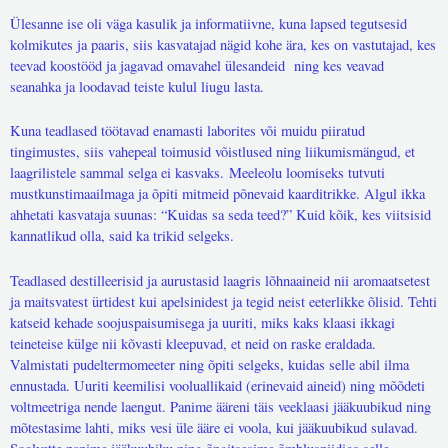
Ülesanne ise oli väga kasulik ja informatiivne, kuna lapsed tegutsesid
kolmikutes ja paaris, siis kasvatajad nägid kohe ära, kes on vastutajad, kes
teevad koostööd ja jagavad omavahel ülesandeid ning kes veavad
seanahka ja loodavad teiste kulul liugu lasta.
Kuna teadlased töötavad enamasti laborites või muidu piiratud
tingimustes, siis vahepeal toimusid võistlused ning liikumismängud, et
laagrilistele sammal selga ei kasvaks.
Meeleolu loomiseks tutvuti
mustkunstimaailmaga ja õpiti mitmeid põnevaid kaarditrikke. Algul ikka
ahhetati kasvataja suunas: “Kuidas sa seda teed?” Kuid kõik, kes viitsisid
kannatlikud olla, said ka trikid selgeks.
Teadlased destilleerisid ja aurustasid laagris lõhnaaineid nii aromaatsetest
ja maitsvatest ürtidest kui apelsinidest ja tegid neist eeterlikke õlisid. Tehti
katseid kehade soojuspaisumisega ja uuriti, miks kaks klaasi ikkagi
teineteise külge nii kõvasti kleepuvad, et neid on raske eraldada.
Valmistati pudeltermomeeter ning õpiti selgeks, kuidas selle abil ilma
ennustada. Uuriti keemilisi vooluallikaid (erinevaid aineid) ning mõõdeti
voltmeetriga nende laengut. Panime ääreni täis veeklaasi jääkuubikud ning
mõtestasime lahti, miks vesi üle ääre ei voola, kui jääkuubikud sulavad.