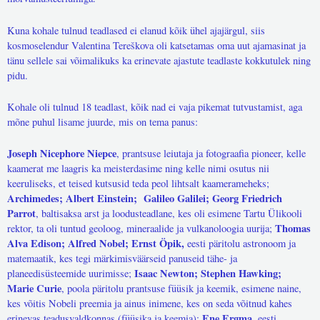
Kuna kohale tulnud teadlased ei elanud kõik ühel ajajärgul, siis
kosmoselendur Valentina Tereškova oli katsetamas oma uut ajamasinat ja
tänu sellele sai võimalikuks ka erinevate ajastute teadlaste kokkutulek ning
pidu.
Kohale oli tulnud 18 teadlast, kõik nad ei vaja pikemat tutvustamist, aga
mõne puhul lisame juurde, mis on tema panus:
Joseph Nicephore Niepce
, prantsuse leiutaja ja fotograafia pioneer, kelle
kaamerat me laagris ka meisterdasime ning kelle nimi osutus nii
keeruliseks, et teised kutsusid teda peol lihtsalt kaamerameheks;
Archimedes; Albert Einstein;
Galileo Galilei; Georg Friedrich
Parrot
, baltisaksa arst ja loodusteadlane, kes oli esimene Tartu Ülikooli
Thomas
rektor, ta oli tuntud geoloog, mineraalide ja vulkanoloogia uurija;
Alva Edison; Alfred Nobel; Ernst Öpik,
eesti päritolu astronoom ja
matemaatik, kes tegi märkimisväärseid panuseid tähe- ja
Isaac Newton; Stephen Hawking;
planeedisüsteemide uurimisse;
Marie Curie
, poola päritolu prantsuse füüsik ja keemik, esimene naine,
kes võitis Nobeli preemia ja ainus inimene, kes on seda võitnud kahes
Ene Ergma,
erinevas teadusvaldkonnas (füüsika ja keemia);
eesti