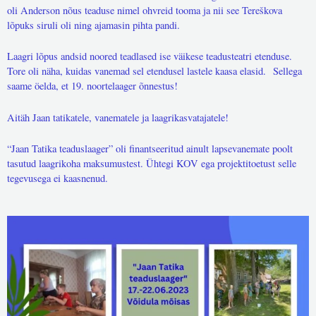
oli Anderson nõus teaduse nimel ohvreid tooma ja nii see Tereškova
lõpuks siruli oli ning ajamasin pihta pandi.
Laagri lõpus andsid noored teadlased ise väikese teadusteatri etenduse.
Tore oli näha, kuidas vanemad sel etendusel lastele kaasa elasid.
Sellega
saame öelda, et 19. noortelaager õnnestus!
Aitäh Jaan tatikatele, vanematele ja laagrikasvatajatele!
“Jaan Tatika teaduslaager” oli finantseeritud ainult lapsevanemate poolt
tasutud laagrikoha maksumustest. Ühtegi KOV ega projektitoetust selle
tegevusega ei kaasnenud.