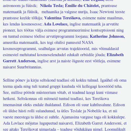
Nikola Tesla; Émilie du Châtelet,
astronoom ja füüsik;
prantsuse
matemaatik ja füüsik, mehaanika ja valguse uurija, Isaac Newtoni teoste
Valentina Tereškova,
prantsuse keelde tõlkija;
esimene naine maailmas,
Ada Lovelace,
kes lendas kosmosesse;
inglise matemaatik ja arvutite
pioneer, kes töötas välja esimese programmeerimise kontseptsiooni ning
Katherine Johnson,
on tuntud esimese tõelise arvutiprogrammi loojana;
ameerika matemaatik, kes tegi olulisi panuseid NASA
kosmoseprogrammi, sealhulgas arvutas trajektoorid, mis võimaldasid
Elizabeth
esimestel mehitatud kosmoselendudel edukalt orbiidile jõuda;
Garrett Anderson,
inglise arst ja naiste õiguste eest võitleja, esimene
naisarst Suurbritannias.
Selline põnev ja kirju seltskond teadlasi oli kokku tulnud. Igaühel oli oma
teema ajada ning tuli teatud gruppi kuuluda või kellegagi koostööd teha.
See, millise pöörde müsteerium võtab, et teadnud keegi kuni viimase
hetkeni. Seltskonnas oli mitmeid tuntud teadlasi, kes Tereškova
imemasinat oleks endale ihaldanud. Edison oli suur kahtlusalune. Edison
oli üldse hästi rolli sulandunud, ta ütles Teslale ja Nobelile ka, et nii
vaeste meestega ta üldse ei suhtle. Ajamasina varguse taga oli kokkulepe.
Ada Lovlace mõjutas lugupeetud naisarsti, Elizabeth Garret Andersoni, et
see aitaks Tereškovat uimastada – teaduse võidukäigu nimel. Loomulikult