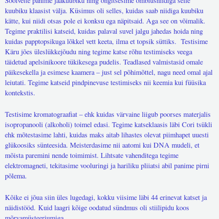
Soolvette panime jääkuubiku ning õngitsesime õmblusniidiga selle
kuubiku klaasist välja. Küsimus oli selles, kuidas saab niidiga kuubiku
kätte, kui niidi otsas pole ei konksu ega näpitsaid. Aga see on võimalik.
Tegime praktilisi katseid, kuidas palaval suvel jalgu jahedas hoida ning
kuidas papptopsikuga lõkkel vett keeta, ilma et topsik süttiks. Testisime
Käru jões üleslükkejõudu ning tegime katse rõhu testimiseks veega
täidetud apelsinikoore tükikesega pudelis. Teadlased valmistasid omale
päikesekella ja esimese kaamera – just sel põhimõttel, nagu need omal ajal
leiutati. Tegime katseid pindpinevuse testimiseks nii keemia kui füüsika
kontekstis.
Testisime kromatograafiat – ehk kuidas värvaine liigub poorses materjalis
isopropanooli (alkoholi) toimel edasi. Tegime katseklaasis läbi Cori tsükli
ehk mõtestasime lahti, kuidas maks aitab lihastes olevat piimhapet uuesti
glükoosiks sünteesida. Meisterdasime nii aatomi kui DNA mudeli, et
mõista paremini nende toimimist. Lihtsate vahenditega tegime
elektromagneti, tekitasime vooluringi ja hariliku pliiatsi abil panime pirni
põlema.
Kõike ei jõua siin üles lugedagi, kokku viisime läbi 44 erinevat katset ja
näidistööd.
Kuid laagri kõige oodatud sündmus oli stiilipidu koos
mõrvamüsteeriumiga.