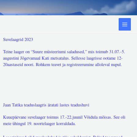
Skip
to
content
Suvelaagrid 2023
Teine laager on “Suure müsteeriumi saladused,” mis toimub 31.07.-5.
augustini Jõgevamaal Kati metsatalus. Sellesse laagrisse ootame 12-
20aastaseid noori. Rohkem teavet ja registreerumine alloleval nupul.
Jaan Tatika teaduslaagris äratati lastes teadushuvi
Kuuepäevane suvelaager toimus 17.-22.juunil Võidula mõisas. See oli
meie ühingul 19. noortelaager korraldada.