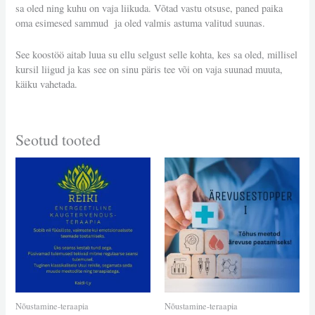
sa oled ning kuhu on vaja liikuda. Võtad vastu otsuse, paned paika
oma esimesed sammud ja oled valmis astuma valitud suunas.
See koostöö aitab luua su ellu selgust selle kohta, kes sa oled, millisel
kursil liigud ja kas see on sinu päris tee või on vaja suunad muuta,
käiku vahetada.
Seotud tooted
Hinnavahemik:
Sellel
90,00 €
tootel
kuni
on
750,00 €
mitu
varianti.
Valikuid
saab
teha
tootelehel.
Nõustamine-teraapia
Nõustamine-teraapia