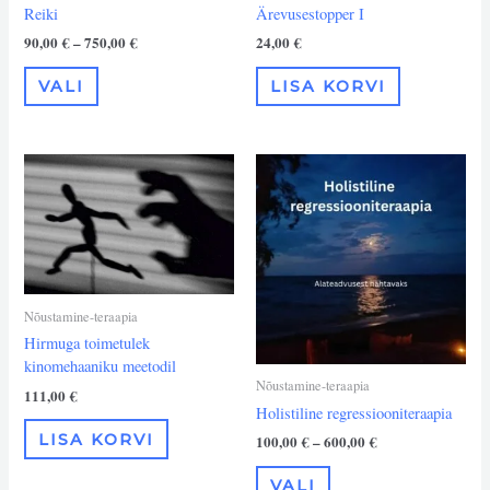
Reiki
Ärevusestopper I
90,00
€
–
750,00
€
24,00
€
VALI
LISA KORVI
Hinnavahemik:
Sellel
100,00 €
tootel
kuni
on
600,00 €
mitu
varianti.
Valikuid
saab
Nõustamine-teraapia
teha
Hirmuga toimetulek
tootelehel.
kinomehaaniku meetodil
Nõustamine-teraapia
111,00
€
Holistiline regressiooniteraapia
LISA KORVI
100,00
€
–
600,00
€
VALI