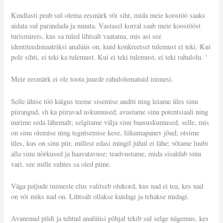
Kindlasti peab sul olema eesmärk või siht, mida meie koostöö saaks
aidata sul parandada ja muuta. Vastasel korral saab meie koostööst
turismireis, kus sa tuled lihtsalt vaatama, mis asi see
identiteedimaatriksi analüüs on, kuid konkreetset tulemust ei teki. Kui
pole sihti, ei teki ka tulemust. Kui ei teki tulemust, ei teki rahulolu. ‘
Meie eesmärk ei ole toota juurde rahulolematuid inimesi.
Selle ühise töö käigus teeme sisemise auditi ning leiame üles sinu
piirangud, sh ka piiravad uskumused; avastame sinu potentsiaali ning
uurime seda lähemalt; selgitame välja sinu baasuskumused, selle, mis
on sinu olemise ning tegutsemise kese, liikumapanev jõud; otsime
üles, kus on sinu piir, millest edasi mingil juhul ei lähe; võtame luubi
alla sinu nõrkused ja haavatavuse; teadvustame, mida sisaldab sinu
vari, see mille suhtes sa oled pime.
Väga paljude inimeste elus valitseb olukord, kus nad ei tea, kes nad
on või miks nad on. Lihtsalt ollakse kuidagi ja tehakse midagi.
Avanenud pildi ja tehtud analüüsi põhjal tekib sul selge nägemus, kes