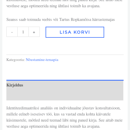
vestluse aega optimeerida ning ühtlasi toimib ka avajana.
Seanss saab toimuda veebis või Tartus Ropkamõisa härrastemajas
-
+
LISA KORVI
Kategooria:
Nõustamine-teraapia
Kirjeldus
Arvustused (0)
Identiteedimaatriksi analüüs on individuaalne jõustav konsultatsioon,
millele eelneb iseseisev töö, kus sa vastad enda kohta käivatele
küsimustele, mõtled need teemad läbi ning paned kirja. See aitab meie
vestluse aega optimeerida ning ühtlasi toimib ka avajana.