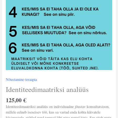
Nõustamine-teraapia
Identiteedimaatriksi analüüs
125,00
€
Identiteedimaatriksi analüüs on individuaalne jõustav konsultatsioon,
millele eelneb iseseisev töö, kus sa vastad enda kohta käivatele
küsimustele, mõtled need teemad läbi ning paned kirja. See aitab meie