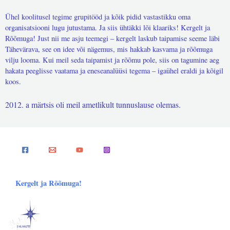
Ühel koolitusel tegime grupitööd ja kõik pidid vastastikku oma
organisatsiooni lugu jutustama. Ja siis ühtäkki lõi klaariks! Kergelt ja
Rõõmuga! Just nii me asju teemegi – kergelt laskub taipamise seeme läbi
Tähevärava, see on idee või nägemus, mis hakkab kasvama ja rõõmuga
vilju looma. Kui meil seda taipamist ja rõõmu pole, siis on tagumine aeg
hakata peeglisse vaatama ja eneseanalüüsi tegema – igaühel eraldi ja kõigil
koos.
2012. a märtsis oli meil ametlikult tunnuslause olemas.
Kergelt ja Rõõmuga!